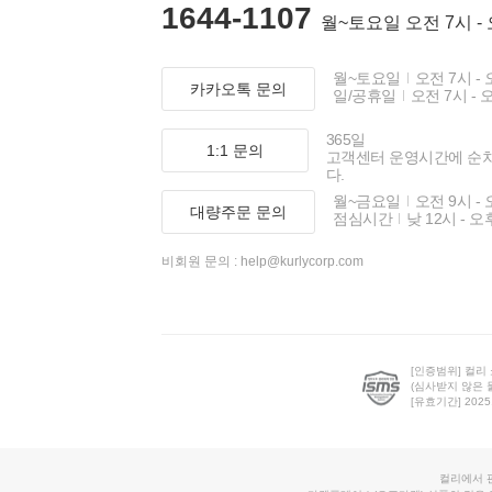
1644-1107
월~토요일 오전 7시 -
월~토요일
오전 7시 - 
카카오톡 문의
일/공휴일
오전 7시 - 
365일
1:1 문의
고객센터 운영시간에 순
다.
월~금요일
오전 9시 - 
대량주문 문의
점심시간
낮 12시 - 오
비회원 문의 :
help@kurlycorp.com
[인증범위] 컬리
(심사받지 않은 
[유효기간] 2025.0
컬리에서 