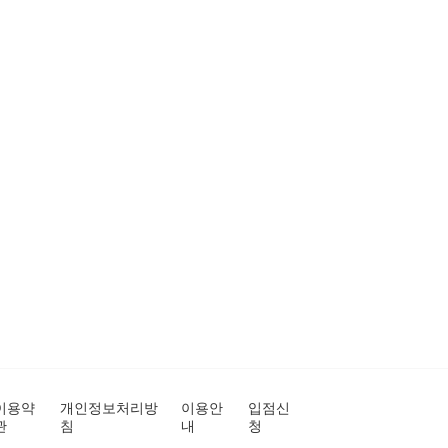
이용약
개인정보처리방
이용안
입점신
관
침
내
청