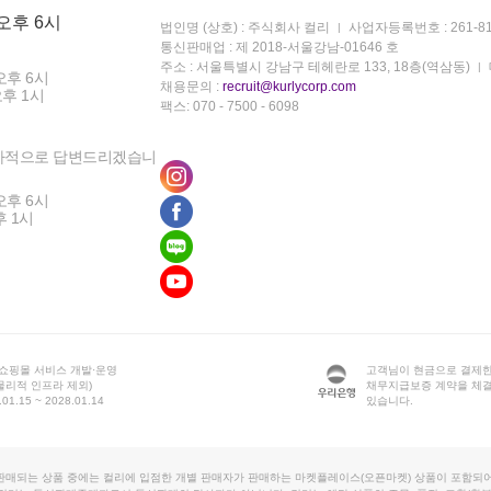
 오후 6시
법인명 (상호) : 주식회사 컬리
사업자등록번호 : 261-81
통신판매업 : 제 2018-서울강남-01646 호
주소 : 서울특별시 강남구 테헤란로 133, 18층(역삼동)
오후 6시
채용문의 :
recruit@kurlycorp.com
오후 1시
팩스: 070 - 7500 - 6098
차적으로 답변드리겠습니
오후 6시
후 1시
 쇼핑몰 서비스 개발·운영
고객님이 현금으로 결제한
물리적 인프라 제외)
채무지급보증 계약을 체
1.15 ~ 2028.01.14
있습니다.
판매되는 상품 중에는 컬리에 입점한 개별 판매자가 판매하는 마켓플레이스(오픈마켓) 상품이 포함되어