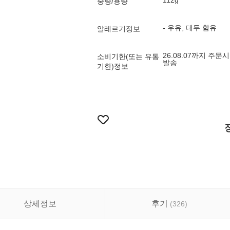
112g
중량/용량
- 우유, 대두 함유
알레르기정보
26.08.07까지 주문
소비기한(또는 유통
발송
기한)정보
상세정보
후기
(
326
)