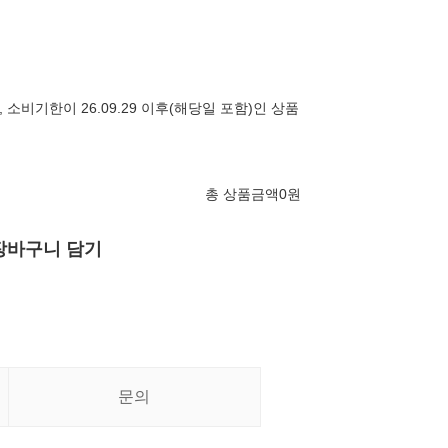
시, 소비기한이 26.09.29 이후(해당일 포함)인 상품
총 상품금액
0
원
장바구니 담기
문의