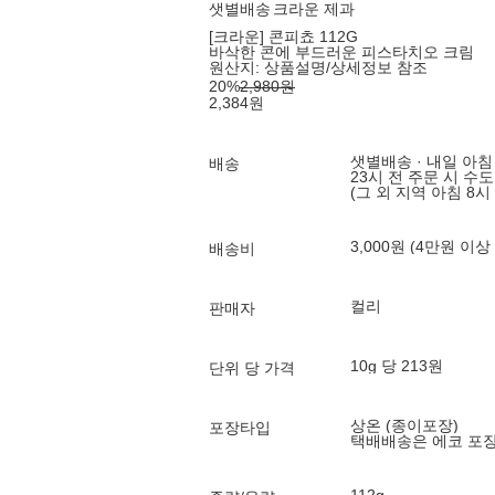
샛별배송
크라운 제과
[크라운] 콘피쵸 112G
바삭한 콘에 부드러운 피스타치오 크림
원산지:
상품설명/상세정보 참조
20
%
2,980
원
2,384
원
샛별배송 · 내일 아침
배송
23시 전 주문 시 수
(그 외 지역 아침 8시
3,000원 (4만원 이상
배송비
컬리
판매자
10g 당 213원
단위 당 가격
상온 (종이포장)
포장타입
택배배송은 에코 포