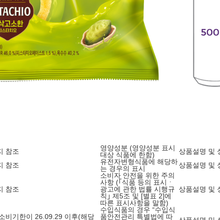
영양성분 (영양성분 표시
지 참조
상품설명 및 
대상 식품에 한함)
유전자변형식품에 해당하
지 참조
상품설명 및 
는 경우의 표시
소비자 안전을 위한 주의
사항 (｢식품 등의 표시ㆍ
지 참조
광고에 관한 법률 시행규
상품설명 및 
칙｣ 제5조 및 [별표 2]에
따른 표시사항을 말함)
수입식품의 경우 “수입식
 소비기한이 26.09.29 이후(해당
품안전관리 특별법에 따