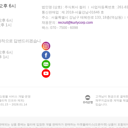
 오후 6시
법인명 (상호) : 주식회사 컬리
사업자등록번호 : 261-81
통신판매업 : 제 2018-서울강남-01646 호
주소 : 서울특별시 강남구 테헤란로 133, 18층(역삼동)
오후 6시
채용문의 :
recruit@kurlycorp.com
오후 1시
팩스: 070 - 7500 - 6098
차적으로 답변드리겠습니
오후 6시
후 1시
 쇼핑몰 서비스 개발·운영
고객님이 현금으로 결제한
물리적 인프라 제외)
채무지급보증 계약을 체
1.15 ~ 2028.01.14
있습니다.
판매되는 상품 중에는 컬리에 입점한 개별 판매자가 판매하는 마켓플레이스(오픈마켓) 상품이 포함되어