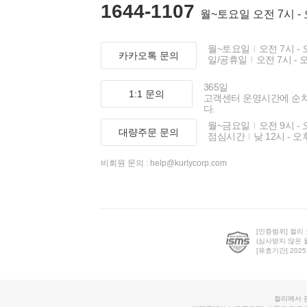
1644-1107
월~토요일 오전 7시 -
월~토요일
오전 7시 - 
카카오톡 문의
일/공휴일
오전 7시 - 
365일
1:1 문의
고객센터 운영시간에 순
다.
월~금요일
오전 9시 - 
대량주문 문의
점심시간
낮 12시 - 오
비회원 문의 :
help@kurlycorp.com
[인증범위] 컬리
(심사받지 않은 
[유효기간] 2025.0
컬리에서 