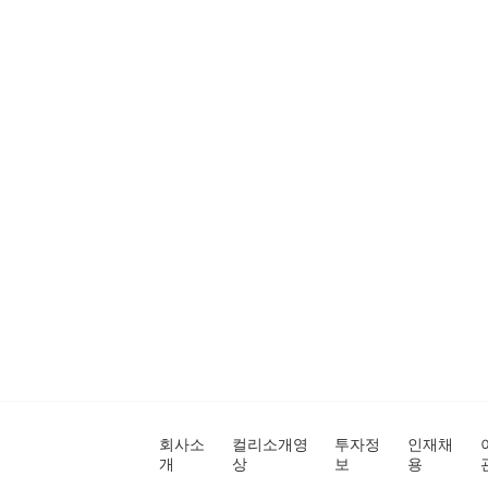
회사소
컬리소개영
투자정
인재채
개
상
보
용