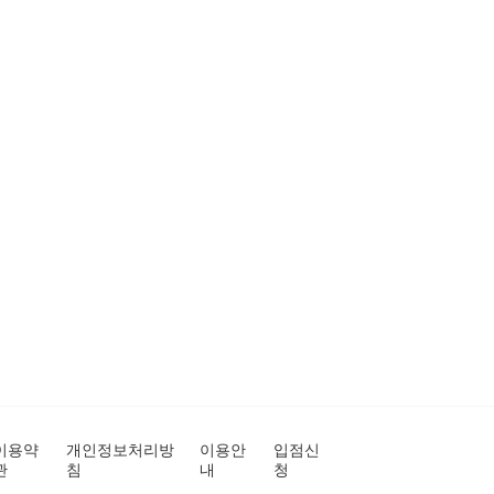
이용약
개인정보처리방
이용안
입점신
관
침
내
청