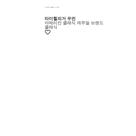
타미힐피거 우먼
아메리칸 클래식 캐주얼 브랜드
클래식