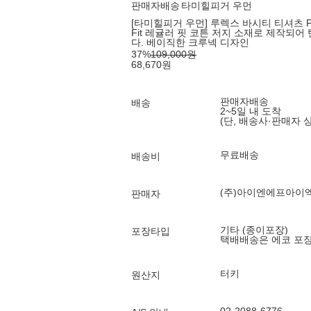
판매자배송
타미힐피거 우먼
[타미힐피거 우먼] 루렉스 바시티 티셔츠 P
Fit 레귤러 핏 코튼 저지 소재로 제작되
다. 베이직한 크루넥 디자인
37
%
109,000
원
68,670
원
판매자배송
배송
2~5일 내 도착
(단, 배송사·판매자 
무료배송
배송비
(주)아이엔에프아이
판매자
기타 (종이포장)
포장타입
택배배송은 에코 포
터키
원산지