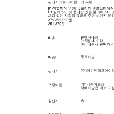
판매자배송
타미힐피거 우먼
[타미힐피거 우먼] 유틸리티 윈드브레이커 
Fit 릴랙스드 핏 형태감 있는 폴리에스터
체감 있는 시각적 효과를 주어 세련된 분
37
%
399,000
원
251,370
원
판매자배송
배송
2~5일 내 도착
(단, 배송사·판매자 
무료배송
배송비
(주)아이엔에프아이
판매자
기타 (종이포장)
포장타입
택배배송은 에코 포
중국
원산지