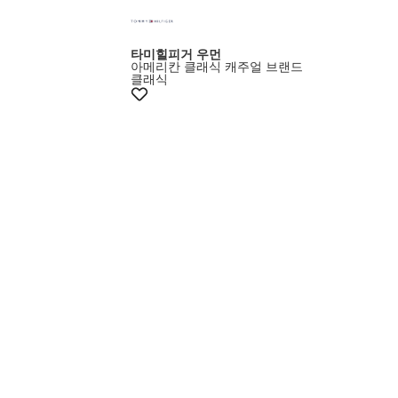
타미힐피거 우먼
아메리칸 클래식 캐주얼 브랜드
클래식