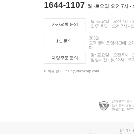
1644-1107
월~토요일 오전 7시 -
월~토요일
오전 7시 - 
카카오톡 문의
일/공휴일
오전 7시 - 
365일
1:1 문의
고객센터 운영시간에 순
다.
월~금요일
오전 9시 - 
대량주문 문의
점심시간
낮 12시 - 오
비회원 문의 :
help@kurlycorp.com
[인증범위] 컬리
(심사받지 않은 
[유효기간] 2025.0
컬리에서 