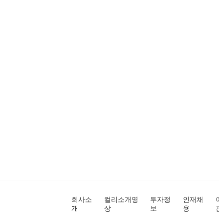
회사소
컬리소개영
투자정
인재채
개
상
보
용