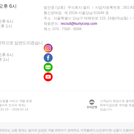
 오후 6시
법인명 (상호) : 주식회사 컬리
사업자등록번호 : 261-81
통신판매업 : 제 2018-서울강남-01646 호
주소 : 서울특별시 강남구 테헤란로 133, 18층(역삼동)
오후 6시
채용문의 :
recruit@kurlycorp.com
오후 1시
팩스: 070 - 7500 - 6098
차적으로 답변드리겠습니
오후 6시
후 1시
 쇼핑몰 서비스 개발·운영
고객님이 현금으로 결제한
물리적 인프라 제외)
채무지급보증 계약을 체
1.15 ~ 2028.01.14
있습니다.
판매되는 상품 중에는 컬리에 입점한 개별 판매자가 판매하는 마켓플레이스(오픈마켓) 상품이 포함되어