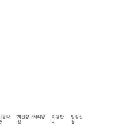
이용약
개인정보처리방
이용안
입점신
관
침
내
청