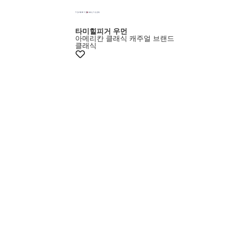
타미힐피거 우먼
아메리칸 클래식 캐주얼 브랜드
클래식