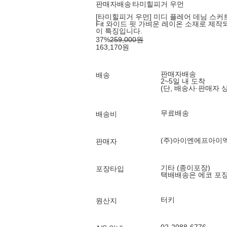
판매자배송
타미힐피거 우먼
[타미힐피거 우먼] 미디 플레어 데님 스커트
Fit 와이드 핏 가벼운 레이온 소재로 제
이 특징입니다.
37
%
259,000
원
163,170
원
판매자배송
배송
2~5일 내 도착
(단, 배송사·판매자 
무료배송
배송비
(주)아이엔에프아이
판매자
기타 (종이포장)
포장타입
택배배송은 에코 포
터키
원산지