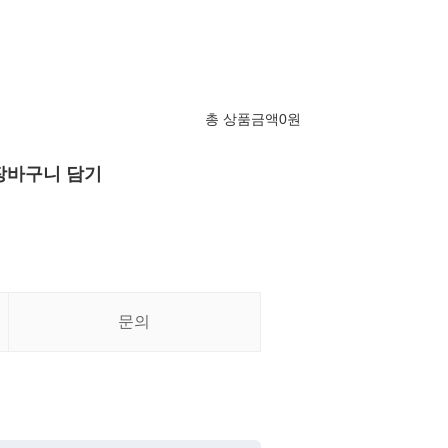
총 상품금액
0
원
장바구니 담기
문의