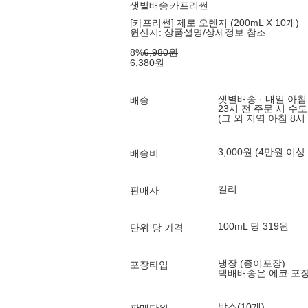
샛별배송
카프리썬
[카프리썬] 제로 오렌지 (200mL X 10개)
원산지:
상품설명/상세정보 참조
8
%
6,980
원
6,380
원
샛별배송 · 내일 아침
배송
23시 전 주문 시 수
(그 외 지역 아침 8시
3,000원 (4만원 이상
배송비
컬리
판매자
100mL 당 319원
단위 당 가격
냉장 (종이포장)
포장타입
택배배송은 에코 포
박스(10개)