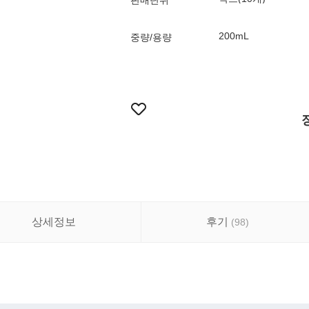
판매단위
200mL
중량/용량
상세정보
후기
(
98
)