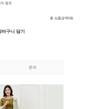
미지 참조
총 상품금액
0
원
장바구니 담기
문의