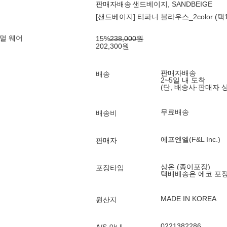
판매자배송
샌드베이지, SANDBEIGE
[샌드베이지] 티파니 블라우스_2color (택1
멀 웨어
15
%
238,000
원
202,300
원
판매자배송
배송
2~5일 내 도착
(단, 배송사·판매자 
무료배송
배송비
에프엔엘(F&L Inc.)
판매자
상온 (종이포장)
포장타입
택배배송은 에코 포
MADE IN KOREA
원산지
0221382286