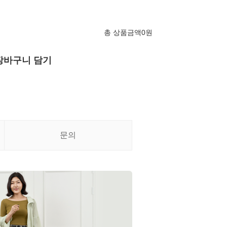
총 상품금액
0
원
장바구니 담기
문의