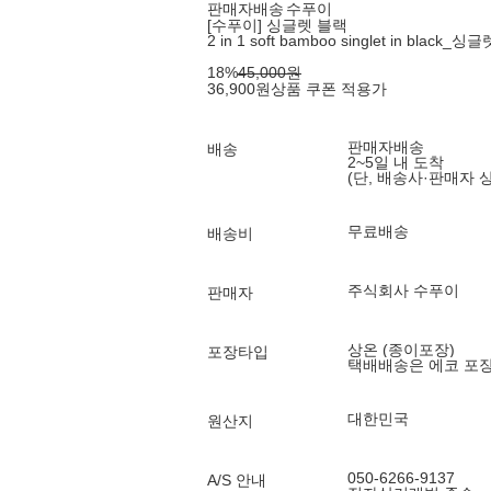
판매자배송
수푸이
[수푸이] 싱글렛 블랙
2 in 1 soft bamboo singlet in black_
18
%
45,000
원
36,900
원
상품 쿠폰 적용가
판매자배송
배송
2~5일 내 도착
(단, 배송사·판매자 
무료배송
배송비
주식회사 수푸이
판매자
상온 (종이포장)
포장타입
택배배송은 에코 포
대한민국
원산지
050-6266-9137
A/S 안내