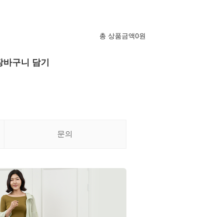
총 상품금액
0
원
장바구니 담기
문의