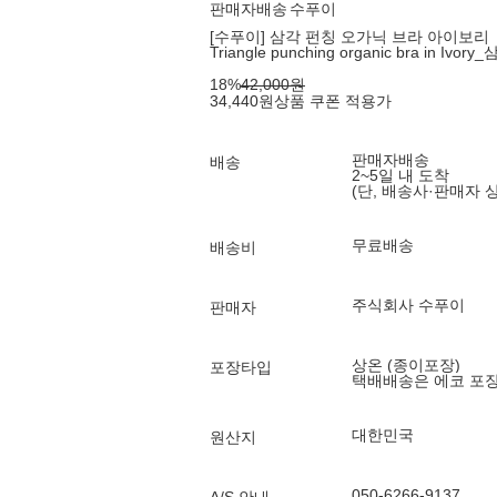
판매자배송
수푸이
[수푸이] 삼각 펀칭 오가닉 브라 아이보리
Triangle punching organic bra in
18
%
42,000
원
34,440
원
상품 쿠폰 적용가
판매자배송
배송
2~5일 내 도착
(단, 배송사·판매자 
무료배송
배송비
주식회사 수푸이
판매자
상온 (종이포장)
포장타입
택배배송은 에코 포
대한민국
원산지
050-6266-9137