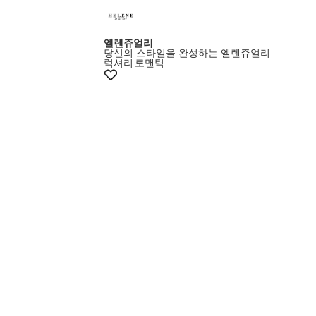
엘렌쥬얼리
당신의 스타일을 완성하는 엘렌쥬얼리
럭셔리
로맨틱