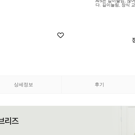
A/S는 길이줄임, 끊
다. 길이늘림, 장식 
상세정보
후기