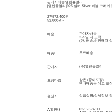
판매자배송
엘렌쥬얼리
[엘렌쥬얼리]925 실버 Silver 버블 크러쉬
27
%
72,400
원
52,800
원
~
판매자배송
배송
2~5일 내 도착
(단, 배송사·판매자 
무료배송
배송비
(주)엘렌쥬얼리
판매자
상온 (종이포장)
포장타입
택배배송은 에코 포
상품설명/상세정보 
원산지
02-923-8700
A/S 안내