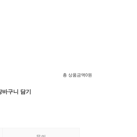
총 상품금액
0
원
장바구니 담기
문의