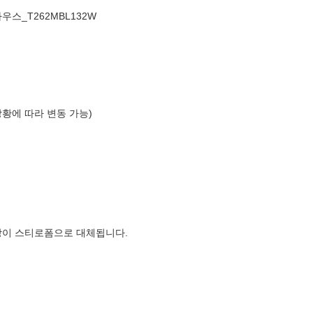
스_T262MBL132W
상황에 따라 변동 가능)
장이 스티로폼으로 대체됩니다.