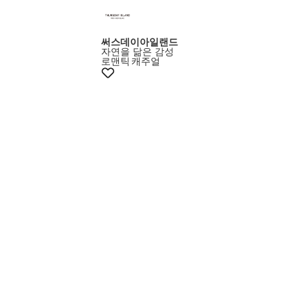
써스데이아일랜드
자연을 닮은 감성
로맨틱
캐주얼