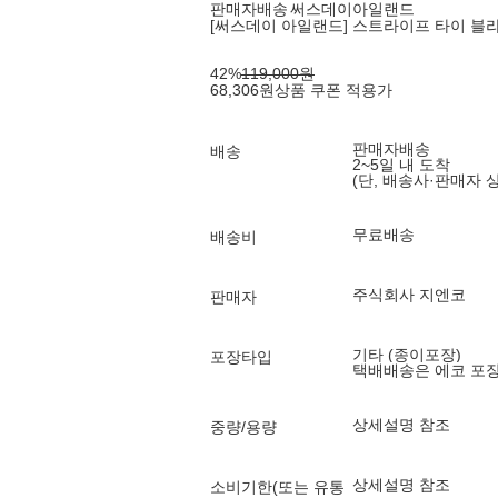
판매자배송
써스데이아일랜드
[써스데이 아일랜드] 스트라이프 타이 블라우
42
%
119,000
원
68,306
원
상품 쿠폰 적용가
판매자배송
배송
2~5일 내 도착
(단, 배송사·판매자 
무료배송
배송비
주식회사 지엔코
판매자
기타 (종이포장)
포장타입
택배배송은 에코 포
상세설명 참조
중량/용량
상세설명 참조
소비기한(또는 유통