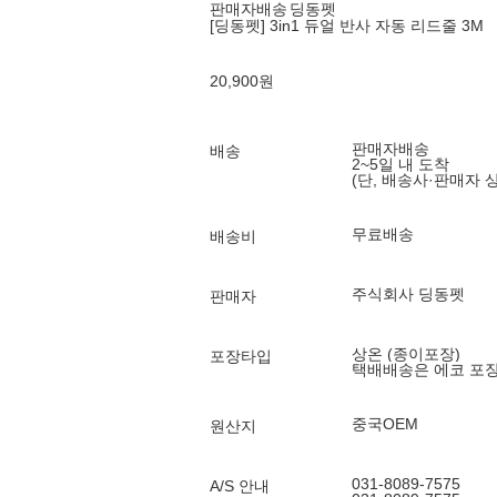
판매자배송
딩동펫
[딩동펫] 3in1 듀얼 반사 자동 리드줄 3M
20,900
원
판매자배송
배송
2~5일 내 도착
(단, 배송사·판매자 
무료배송
배송비
주식회사 딩동펫
판매자
상온 (종이포장)
포장타입
택배배송은 에코 포
중국OEM
원산지
031-8089-7575
A/S 안내