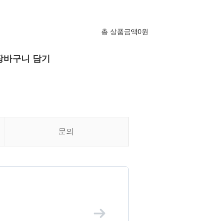
총 상품금액
0
원
장바구니 담기
문의