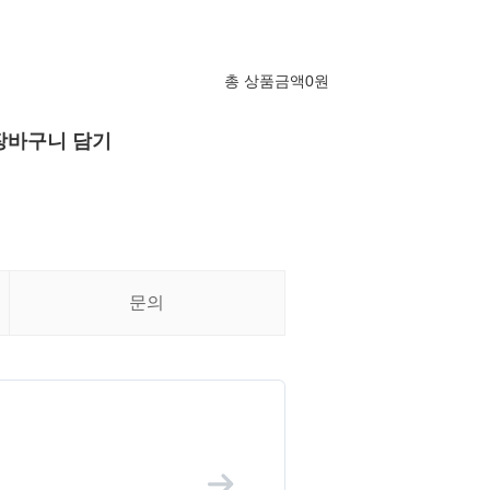
총 상품금액
0
원
장바구니 담기
문의