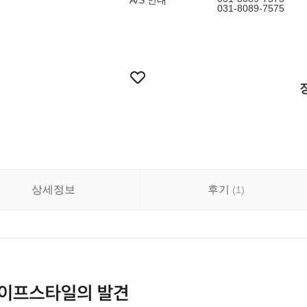
A/S 안내
031-8089-7575
상세정보
후기
(
1
)