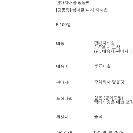
판매자배송
딩동펫
[딩동펫] 썸머쿨 나시 티셔츠
5,100
원
판매자배송
배송
2~5일 내 도착
(단, 배송사·판매자 
무료배송
배송비
주식회사 딩동펫
판매자
상온 (종이포장)
포장타입
택배배송은 에코 포
중국
원산지
031-8089-7575