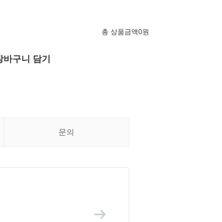
총 상품금액
0
원
장바구니 담기
문의