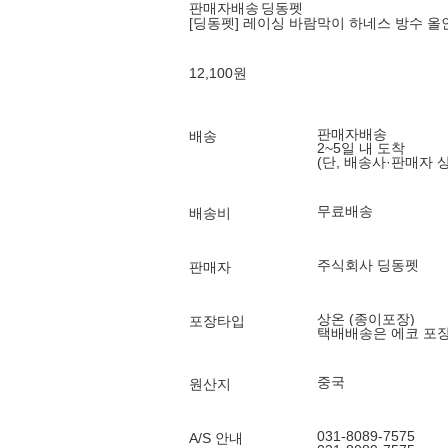
판매자배송
딩동펫
[딩동펫] 레이싱 바람막이 하네스 방수 올
12,100
원
판매자배송
배송
2~5일 내 도착
(단, 배송사·판매자 
무료배송
배송비
주식회사 딩동펫
판매자
상온 (종이포장)
포장타입
택배배송은 에코 포
중국
원산지
031-8089-7575
A/S 안내