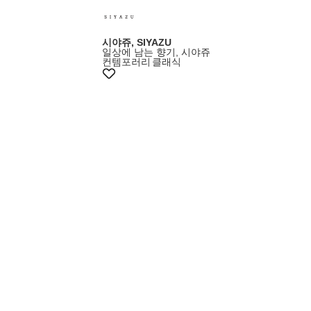
시야쥬, SIYAZU
일상에 남는 향기, 시야쥬
컨템포러리
클래식