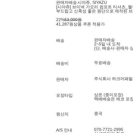
판매자배송
시야쥬, SIYAZU
[시야쥬] 브이넥 가오리 컴포트 티셔츠_멜란지
부드럽고 신축성 좋은 원단으로 제작된 브
22
%
53,000
원
41,287
원
상품 쿠폰 적용가
판매자배송
배송
2~5일 내 도착
(단, 배송사·판매자 
무료배송
배송비
주식회사 하크어패럴
판매자
상온 (종이포장)
포장타입
택배배송은 에코 포
중국
원산지
070-7721-2995
A/S 안내