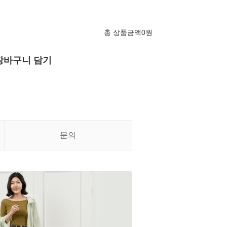
총 상품금액
0
원
장바구니 담기
문의