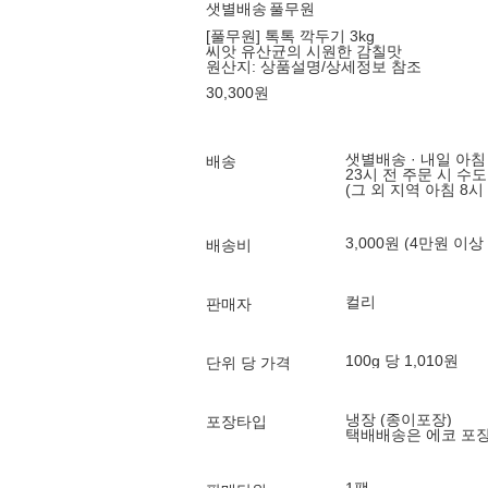
샛별배송
풀무원
[풀무원] 톡톡 깍두기 3kg
씨앗 유산균의 시원한 감칠맛
원산지:
상품설명/상세정보 참조
30,300
원
샛별배송 · 내일 아침
배송
23시 전 주문 시 수
(그 외 지역 아침 8시
3,000원 (4만원 이상
배송비
컬리
판매자
100g 당 1,010원
단위 당 가격
냉장 (종이포장)
포장타입
택배배송은 에코 포