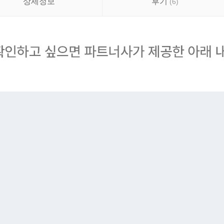
상세정보
후기
(
6
)