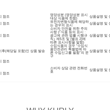
영양성분 (영양성분 표시
지 참조
상품설명 및 
대상 식품에 한함)
유전자변형식품에 해당하
지 참조
상품설명 및 
는 경우의 표시
소비자 안전을 위한 주의
사항 (｢식품 등의 표시ㆍ
지 참조
광고에 관한 법률 시행규
상품설명 및 
칙｣ 제5조 및 [별표 2]에
따른 표시사항을 말함)
수입식품의 경우 “수입식
품안전관리 특별법에 따
2 이후(해당일 포함)인 상품 발송
상품설명 및 
른 수입신고를 필함”의 문
구
지 참조
소비자 상담 관련 전화번
상품설명 및 
호
지 참조