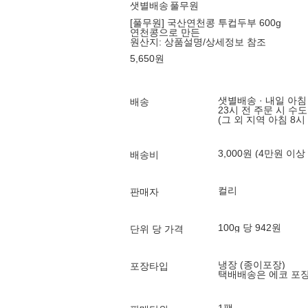
샛별배송
풀무원
[풀무원] 국산연천콩 투컵두부 600g
연천콩으로 만든
원산지:
상품설명/상세정보 참조
5,650
원
샛별배송 · 내일 아침
배송
23시 전 주문 시 수
(그 외 지역 아침 8시
3,000원 (4만원 이상
배송비
컬리
판매자
100g 당 942원
단위 당 가격
냉장 (종이포장)
포장타입
택배배송은 에코 포