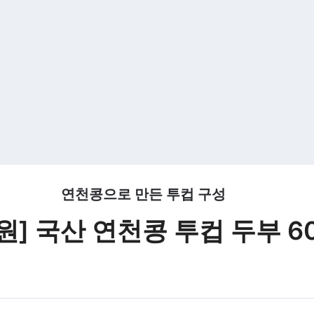
연천콩으로 만든 투컵 구성
원] 국산 연천콩 투컵 두부 6