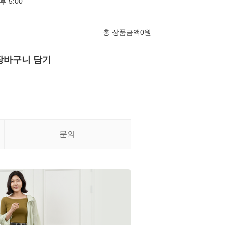
후 5:00
총 상품금액
0
원
장바구니 담기
문의