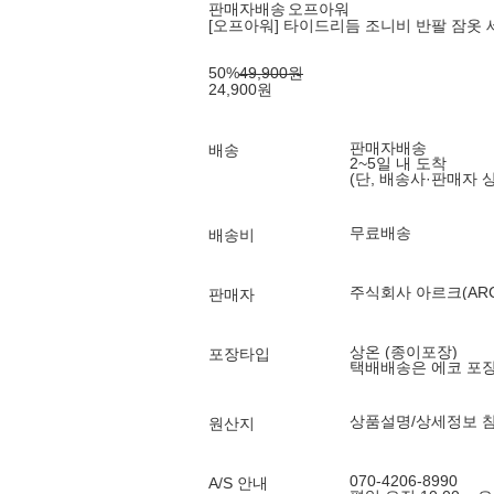
판매자배송
오프아워
[오프아워] 타이드리듬 조니비 반팔 잠옷 
50
%
49,900
원
24,900
원
판매자배송
배송
2~5일 내 도착
(단, 배송사·판매자 
무료배송
배송비
주식회사 아르크(ARC 
판매자
상온 (종이포장)
포장타입
택배배송은 에코 포
상품설명/상세정보 
원산지
070-4206-8990
A/S 안내