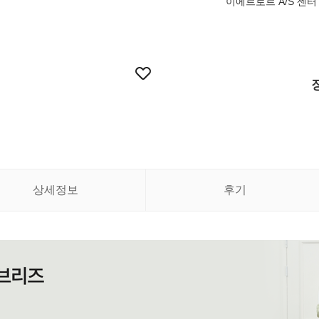
이에르로르 A/S 센터 02
상세정보
후기