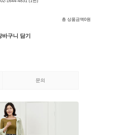
-1644-4831 (1번)
총 상품금액
0
원
장바구니 담기
문의