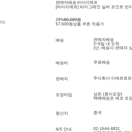
판매자배송
바이이에르
[바이이에르] 바이그레인 실버 포인트 반지 (W
28
%
80,000
원
다.
57,600
원
상품 쿠폰 적용가
판매자배송
배송
2~5일 내 도착
(단, 배송사·판매자 
무료배송
배송비
주식회사 이에르로
판매자
상온 (종이포장)
포장타입
택배배송은 에코 포
중국
원산지
02-1644-4831
A/S 안내