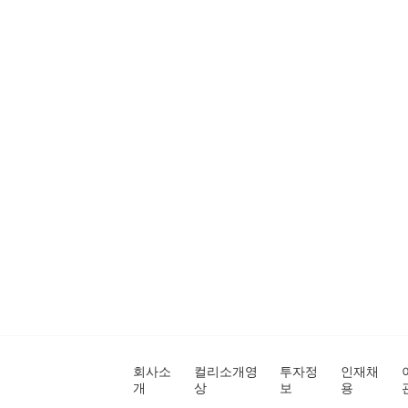
회사소
컬리소개영
투자정
인재채
개
상
보
용