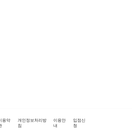
이용약
개인정보처리방
이용안
입점신
관
침
내
청