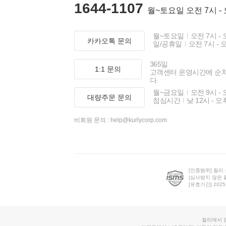
1644-1107
월~토요일 오전 7시 -
월~토요일
오전 7시 - 
카카오톡 문의
일/공휴일
오전 7시 - 
365일
1:1 문의
고객센터 운영시간에 순
다.
월~금요일
오전 9시 - 
대량주문 문의
점심시간
낮 12시 - 오
비회원 문의 :
help@kurlycorp.com
[인증범위] 컬리
(심사받지 않은 
[유효기간] 2025.0
컬리에서 