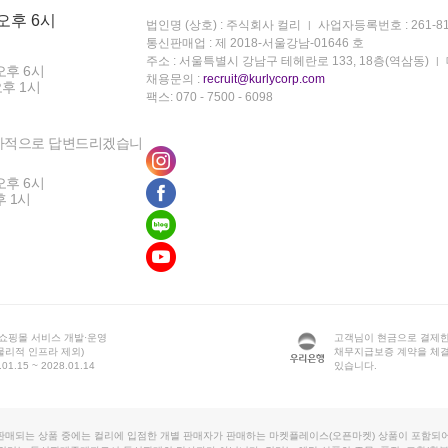
 오후 6시
법인명 (상호) : 주식회사 컬리
사업자등록번호 : 261-81
통신판매업 : 제 2018-서울강남-01646 호
주소 : 서울특별시 강남구 테헤란로 133, 18층(역삼동)
오후 6시
채용문의 :
recruit@kurlycorp.com
오후 1시
팩스: 070 - 7500 - 6098
차적으로 답변드리겠습니
오후 6시
후 1시
 쇼핑몰 서비스 개발·운영
고객님이 현금으로 결제한
물리적 인프라 제외)
채무지급보증 계약을 체
1.15 ~ 2028.01.14
있습니다.
판매되는 상품 중에는 컬리에 입점한 개별 판매자가 판매하는 마켓플레이스(오픈마켓) 상품이 포함되어