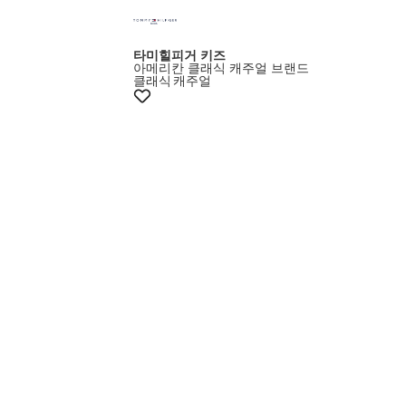
타미힐피거 키즈
아메리칸 클래식 캐주얼 브랜드
클래식
캐주얼