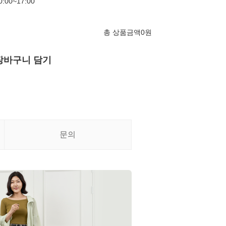
00~17:00
총 상품금액
0
원
장바구니 담기
문의