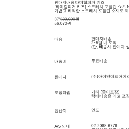
판매자배송
타미힐피거 키즈
[타미힐피거 키즈] 스트레치 포플린 쇼츠 N
가볍고 쾌적한 스트레치 포플린 소재로 
37
%
89,000
원
56,070
원
판매자배송
배송
2~5일 내 도착
(단, 배송사·판매자 
무료배송
배송비
(주)아이엔에프아이
판매자
기타 (종이포장)
포장타입
택배배송은 에코 포
인도
원산지
02-2088-6776
A/S 안내