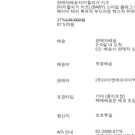
판매자배송
타미힐피거 키즈
[타미힐피거 키즈] (BABY) 스마일 플래그
베이비 테리 특유의 부드러운 텍스처 위에
37
%
139,000
원
87,570
원
판매자배송
배송
2~5일 내 도착
(단, 배송사·판매자 
무료배송
배송비
(주)아이엔에프아이
판매자
기타 (종이포장)
포장타입
택배배송은 에코 포
포르투갈
원산지
02-2088-6776
A/S 안내