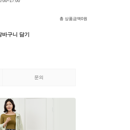
00~17:00
총 상품금액
0
원
장바구니 담기
문의