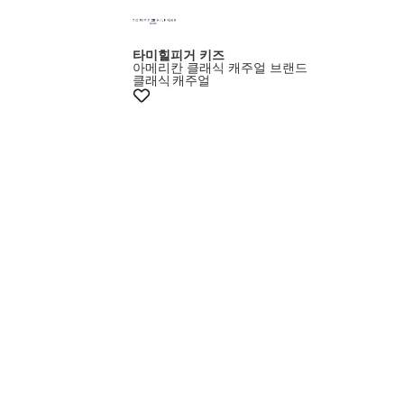
타미힐피거 키즈
아메리칸 클래식 캐주얼 브랜드
클래식
캐주얼