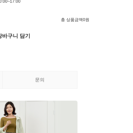
00~17:00
총 상품금액
0
원
장바구니 담기
문의