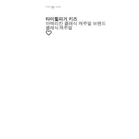
타미힐피거 키즈
아메리칸 클래식 캐주얼 브랜드
클래식
캐주얼