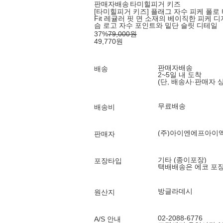
판매자배송
타미힐피거 키즈
[타미힐피거 키즈] 플래그 자수 피케 폴로 티셔
Fit 레귤러 핏 면 소재의 베이직한 피케
슴 로고 자수 포인트와 밑단 슬릿 디테일
37
%
79,000
원
49,770
원
판매자배송
배송
2~5일 내 도착
(단, 배송사·판매자 
무료배송
배송비
(주)아이엔에프아이
판매자
기타 (종이포장)
포장타입
택배배송은 에코 포
방글라데시
원산지
02-2088-6776
A/S 안내