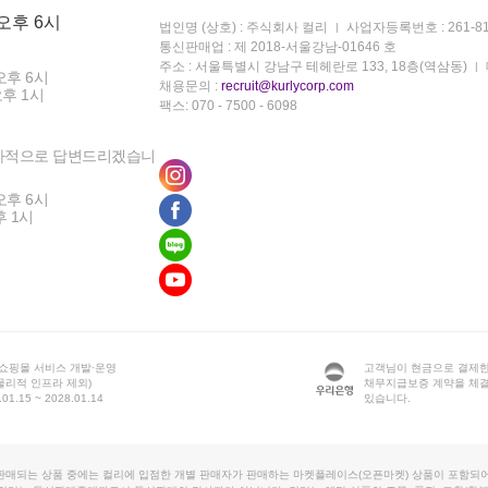
 오후 6시
법인명 (상호) : 주식회사 컬리
사업자등록번호 : 261-81
통신판매업 : 제 2018-서울강남-01646 호
주소 : 서울특별시 강남구 테헤란로 133, 18층(역삼동)
오후 6시
채용문의 :
recruit@kurlycorp.com
오후 1시
팩스: 070 - 7500 - 6098
차적으로 답변드리겠습니
오후 6시
후 1시
 쇼핑몰 서비스 개발·운영
고객님이 현금으로 결제한
물리적 인프라 제외)
채무지급보증 계약을 체
1.15 ~ 2028.01.14
있습니다.
판매되는 상품 중에는 컬리에 입점한 개별 판매자가 판매하는 마켓플레이스(오픈마켓) 상품이 포함되어