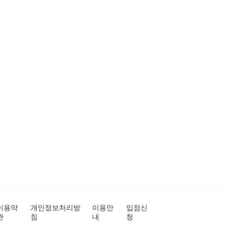
이용약
개인정보처리방
이용안
입점신
관
침
내
청