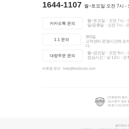
1644-1107
월~토요일 오전 7시 -
월~토요일
오전 7시 - 
카카오톡 문의
일/공휴일
오전 7시 - 
365일
1:1 문의
고객센터 운영시간에 순
다.
월~금요일
오전 9시 - 
대량주문 문의
점심시간
낮 12시 - 오
비회원 문의 :
help@kurlycorp.com
[인증범위] 컬리
(심사받지 않은 
[유효기간] 2025.0
컬리에서 