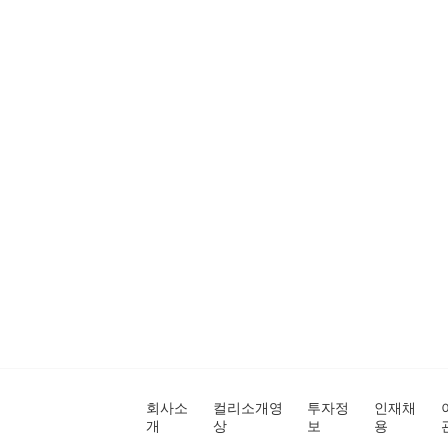
회사소
컬리소개영
투자정
인재채
개
상
보
용