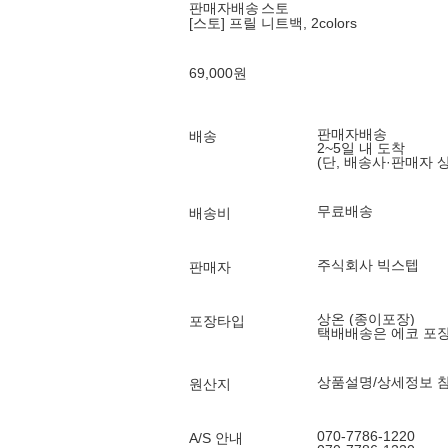
판매자배송
스토
[스토] 프릴 니트백, 2colors
69,000
원
판매자배송
배송
2~5일 내 도착
(단, 배송사·판매자 
무료배송
배송비
주식회사 빅스텝
판매자
상온 (종이포장)
포장타입
택배배송은 에코 포
상품설명/상세정보 
원산지
070-7786-1220
A/S 안내