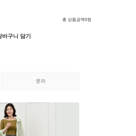
총 상품금액
0
원
장바구니 담기
문의