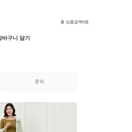
총 상품금액
0
원
장바구니 담기
문의