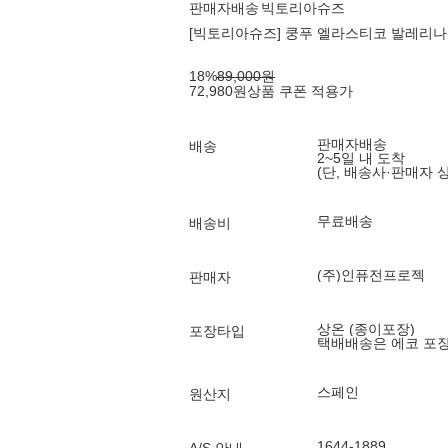
판매자배송
빅토리아슈즈
[빅토리아슈즈] 쿵푸 엘라스티코 발레리나 (1
18
%
89,000
원
72,980
원
상품 쿠폰 적용가
판매자배송
배송
2~5일 내 도착
(단, 배송사·판매자 
무료배송
배송비
(주)인퓨전프로젝
판매자
상온 (종이포장)
포장타입
택배배송은 에코 포
스페인
원산지
1644-1889