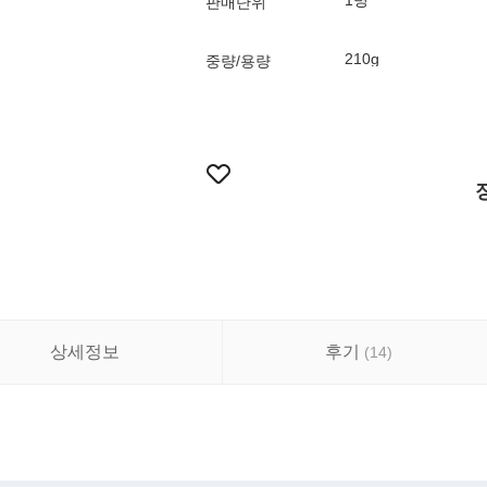
1병
판매단위
210g
중량/용량
상세정보
후기
(
14
)