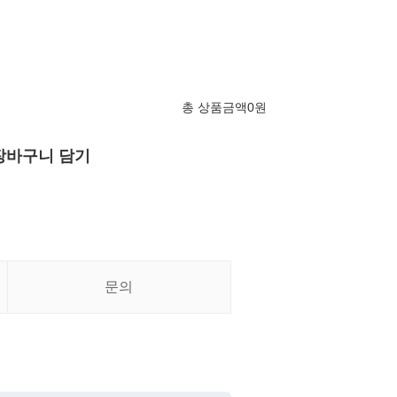
총 상품금액
0
원
장바구니 담기
문의