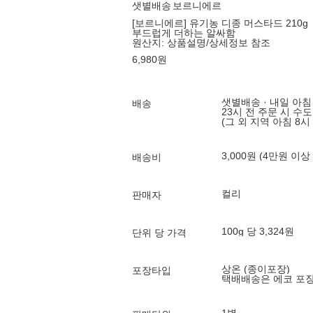
샛별배송
보르니에르
[보르니에르] 유기농 디종 머스타드 210g
부드럽게 더하는 알싸함
원산지:
상품설명/상세정보 참조
6,980
원
샛별배송 · 내일 아침
배송
23시 전 주문 시 수
(그 외 지역 아침 8시
3,000원 (4만원 이상
배송비
컬리
판매자
100g 당 3,324원
단위 당 가격
상온 (종이포장)
포장타입
택배배송은 에코 포