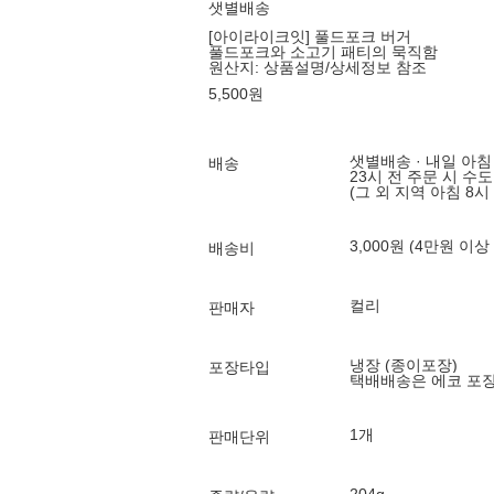
샛별배송
[아이라이크잇] 풀드포크 버거
풀드포크와 소고기 패티의 묵직함
원산지:
상품설명/상세정보 참조
5,500
원
샛별배송 · 내일 아침
배송
23시 전 주문 시 수
(그 외 지역 아침 8시
3,000원 (4만원 이상
배송비
컬리
판매자
냉장 (종이포장)
포장타입
택배배송은 에코 포
1개
판매단위