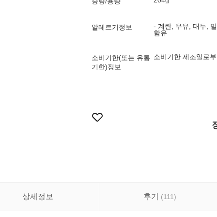
204g
중량/용량
- 계란, 우유, 대두,
알레르기정보
함유
소비기한 제조일로부터
소비기한(또는 유통
기한)정보
상세정보
후기
(
111
)