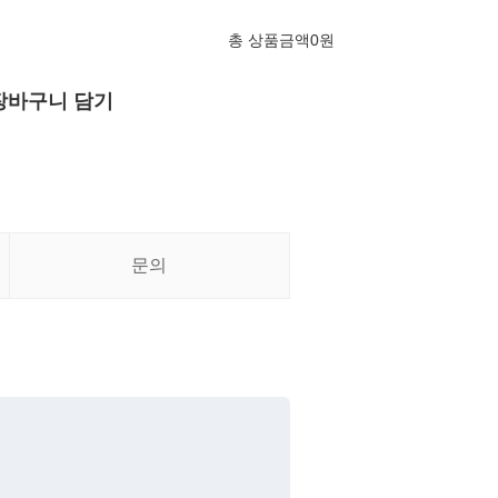
총 상품금액
0
원
장바구니 담기
문의