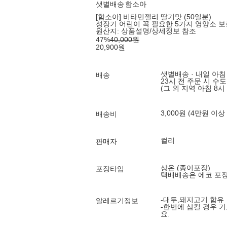
샛별배송
함소아
[함소아] 비타민젤리 딸기맛 (50일분)
성장기 어린이 꼭 필요한 5가지 영양소 보
원산지:
상품설명/상세정보 참조
47
%
40,000
원
20,900
원
샛별배송 · 내일 아침
배송
23시 전 주문 시 수
(그 외 지역 아침 8시
3,000원 (4만원 이상
배송비
컬리
판매자
상온 (종이포장)
포장타입
택배배송은 에코 포
-대두,돼지고기 함유
알레르기정보
-한번에 삼킬 경우 
요.