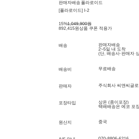
판매자배송
폴라로이드
[폴라로이드] I-2
15
%
1,049,900
원
892,415
원
상품 쿠폰 적용가
판매자배송
배송
2~5일 내 도착
(단, 배송사·판매자 
무료배송
배송비
주식회사 씨앤씨글로
판매자
상온 (종이포장)
포장타입
택배배송은 에코 포
중국
원산지
070-8806-6216