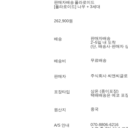
판매자배송
폴라로이드
[폴라로이드] 나우 + 3세대
262,900
원
판매자배송
배송
2~5일 내 도착
(단, 배송사·판매자 
무료배송
배송비
주식회사 씨앤씨글로
판매자
상온 (종이포장)
포장타입
택배배송은 에코 포
중국
원산지
070-8806-6216
A/S 안내