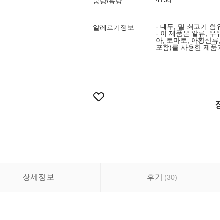
475g
중량/용량
- 대두, 밀 쇠고기 함
알레르기정보
- 이 제품은 알류, 우
아, 토마토, 아황산류,
포함)를 사용한 제품
상세정보
후기
(
30
)