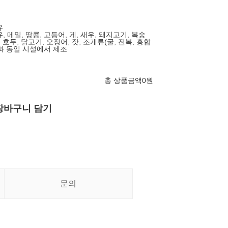
유
유, 메밀, 땅콩, 고등어, 게, 새우, 돼지고기, 복숭
 호두, 닭고기, 오징어, 잣, 조개류(굴, 전복, 홍합
과 동일 시설에서 제조
총 상품금액
0
원
장바구니 담기
문의