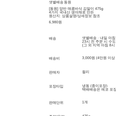
샛별배송
동원
[동원] 양반 매콤바삭 김말이 475g
4가지 국내산 생야채로 만든
원산지:
상품설명/상세정보 참조
6,980
원
샛별배송 · 내일 아침
배송
23시 전 주문 시 수
(그 외 지역 아침 8시
3,000원 (4만원 이상
배송비
컬리
판매자
냉동 (종이포장)
포장타입
택배배송은 에코 포
1개
판매단위