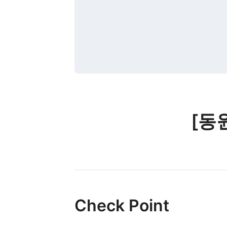
[동
Check Point