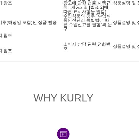
지 참조
광고에 관한 법률 시행규
상품설명 및 
칙｣ 제5조 및 [별표 2]에
따른 표시사항을 말함)
수입식품의 경우 “수입식
품안전관리 특별법에 따
8 이후(해당일 포함)인 상품 발송
상품설명 및 
른 수입신고를 필함”의 문
구
지 참조
소비자 상담 관련 전화번
상품설명 및 
호
지 참조
WHY KURLY