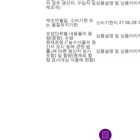
의 경우 생산자, 수입자 및
상품설명 및 상품이미
제조국)
제조연월일, 소비기한 또
소비기한이 27.06.2
는 품질유지기한
포장단위별 내용물의 용
상품설명 및 상품이미
량(중량), 수량
원재료명 (｢농수산물의 원
산지 표시 등에 관한 법
률｣에 따른 원산지 표시
상품설명 및 상품이미
포함) 및 함량(원재료 함
량 표시대상 식품에 한함)