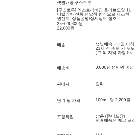
샛별배송
구스토루
[구스토루] 엑스트라버진 올리브오일 1L
이탈리아 전통 냉압착 방식으로 제조한
원산지:
상품설명/상세정보 참조
25
%
29,600
원
22,000
원
샛별배송 · 내일 아침
배송
23시 전 주문 시 수
(그 외 지역 아침 8시
3,000원 (4만원 이상
배송비
컬리
판매자
100mL 당 2,200원
단위 당 가격
상온 (종이포장)
포장타입
택배배송은 에코 포