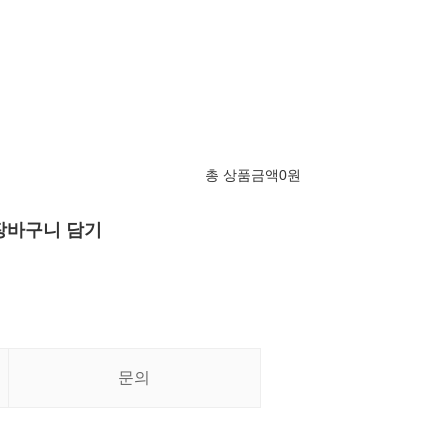
총 상품금액
0
원
장바구니 담기
문의