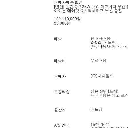
판매자배송
벨킨
[벨킨] 벨킨 Qi2 25W 2in1 마그네틱 무선 
아이폰 에어팟 Qi2 맥세이프 무선 충전
16
%
119,000
원
99,000
원
판매자배송
배송
2~5일 내 도착
(단, 배송사·판매자 
무료배송
배송비
(주)디지월드
판매자
상온 (종이포장)
포장타입
택배배송은 에코 포
베트남
원산지
1544-1011
A/S 안내