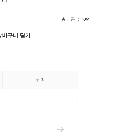
011
총 상품금액
0
원
장바구니 담기
문의