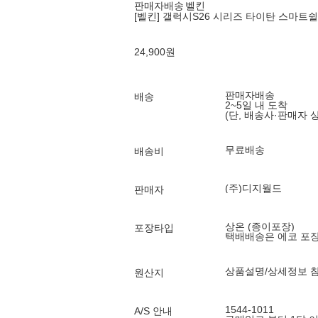
판매자배송
벨킨
[벨킨] 갤럭시S26 시리즈 타이탄 스마
24,900
원
판매자배송
배송
2~5일 내 도착
(단, 배송사·판매자 
무료배송
배송비
(주)디지월드
판매자
상온 (종이포장)
포장타입
택배배송은 에코 포
상품설명/상세정보 
원산지
1544-1011
A/S 안내