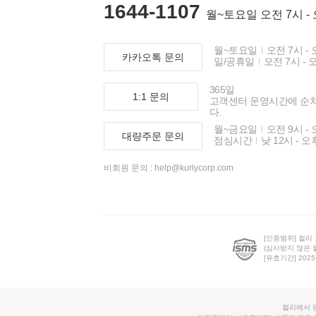
1644-1107
월~토요일 오전 7시 -
월~토요일
오전 7시 - 
카카오톡 문의
일/공휴일
오전 7시 - 
365일
1:1 문의
고객센터 운영시간에 순
다.
월~금요일
오전 9시 - 
대량주문 문의
점심시간
낮 12시 - 오
비회원 문의 :
help@kurlycorp.com
[인증범위] 컬리
(심사받지 않은 
[유효기간] 2025.0
컬리에서 