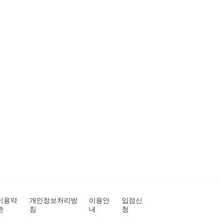
이용약
개인정보처리방
이용안
입점신
관
침
내
청