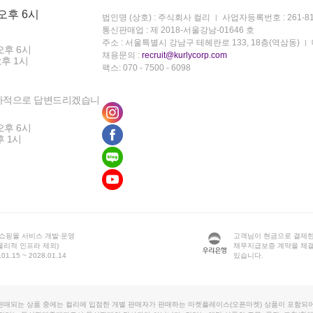
 오후 6시
법인명 (상호) : 주식회사 컬리
사업자등록번호 : 261-81
통신판매업 : 제 2018-서울강남-01646 호
주소 : 서울특별시 강남구 테헤란로 133, 18층(역삼동)
오후 6시
채용문의 :
recruit@kurlycorp.com
오후 1시
팩스: 070 - 7500 - 6098
차적으로 답변드리겠습니
오후 6시
후 1시
 쇼핑몰 서비스 개발·운영
고객님이 현금으로 결제한
물리적 인프라 제외)
채무지급보증 계약을 체
1.15 ~ 2028.01.14
있습니다.
판매되는 상품 중에는 컬리에 입점한 개별 판매자가 판매하는 마켓플레이스(오픈마켓) 상품이 포함되어