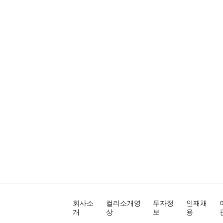
회사소
컬리소개영
투자정
인재채
개
상
보
용