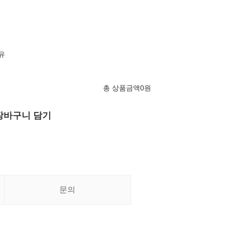
함유
총 상품금액
0
원
장바구니 담기
문의