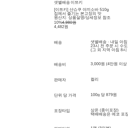
샛별배송
이쯔키
[이쯔키] 샨쇼쿠 야끼소바 510g
집에서 즐기는 본고장의 맛
원산지:
상품설명/상세정보 참조
10
%
4,980
원
4,482
원
샛별배송 · 내일 아침
배송
23시 전 주문 시 수
(그 외 지역 아침 8시
3,000원 (4만원 이상
배송비
컬리
판매자
100g 당 879원
단위 당 가격
상온 (종이포장)
포장타입
택배배송은 에코 포