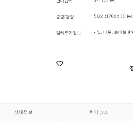
1팩 (3인분)
판매단위
510g (170g x 3인분)
중량/용량
- 밀, 대두, 토마토 
알레르기정보
상세정보
후기
(
38
)