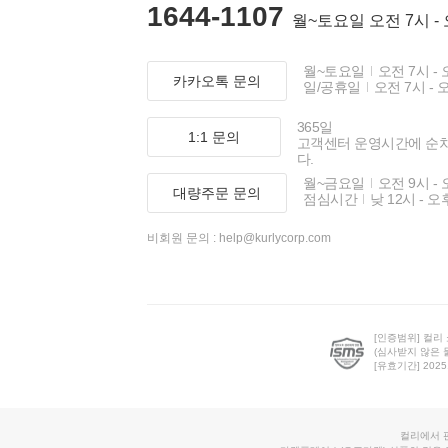
1644-1107
월~토요일 오전 7시 -
월~토요일
오전 7시 - 
카카오톡 문의
일/공휴일
오전 7시 - 
365일
1:1 문의
고객센터 운영시간에 순
다.
월~금요일
오전 9시 - 
대량주문 문의
점심시간
낮 12시 - 오
비회원 문의 :
help@kurlycorp.com
[인증범위] 컬리
(심사받지 않은 
[유효기간] 2025.0
컬리에서 