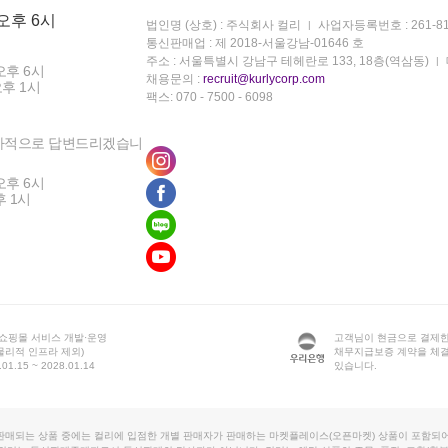
 오후 6시
법인명 (상호) : 주식회사 컬리
사업자등록번호 : 261-81
통신판매업 : 제 2018-서울강남-01646 호
주소 : 서울특별시 강남구 테헤란로 133, 18층(역삼동)
오후 6시
채용문의 :
recruit@kurlycorp.com
오후 1시
팩스: 070 - 7500 - 6098
차적으로 답변드리겠습니
오후 6시
후 1시
 쇼핑몰 서비스 개발·운영
고객님이 현금으로 결제한
물리적 인프라 제외)
채무지급보증 계약을 체
1.15 ~ 2028.01.14
있습니다.
판매되는 상품 중에는 컬리에 입점한 개별 판매자가 판매하는 마켓플레이스(오픈마켓) 상품이 포함되어