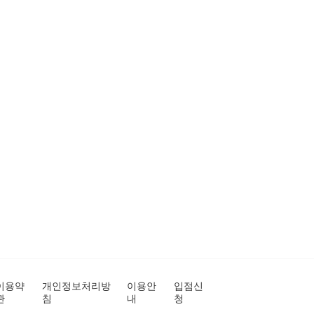
이용약
개인정보처리방
이용안
입점신
관
침
내
청