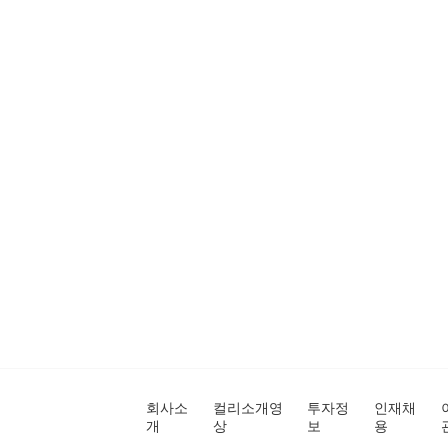
회사소
컬리소개영
투자정
인재채
개
상
보
용