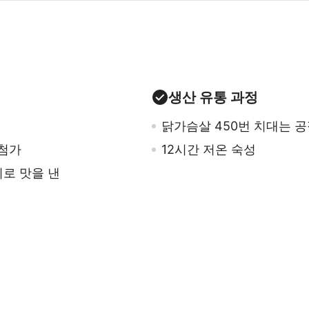
생산 유통 과정
닭가슴살 450번 치대는 
 첨가
12시간 저온 숙성
리로 맛을 낸