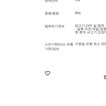
1팩
판매단위
80g
중량/용량
닭고기,대두,밀 함유
알레르기정보
- 알류,우유,메밀,
류,호두,쇠고기,오징어
수령일 포함 최소 2
소비기한(또는 유통
기한)정보