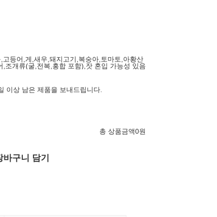
땅콩,고등어,게,새우,돼지고기,복숭아,토마토,아황산
,조개류(굴,전복,홍합 포함),잣 혼입 가능성 있음
0일 이상 남은 제품을 보내드립니다.
총 상품금액
0
원
장바구니 담기