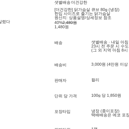
샛별배송
더건강한
[더건강한] 닭가슴살 큐브 80g (냉장)
한입 사이즈로 즐기는 닭가슴살
원산지:
상품설명/상세정보 참조
 살렸다
40
%
2,480
원
1,480
원
샛별배송 · 내일 아침
배송
23시 전 주문 시 수
(그 외 지역 아침 8시
3,000원 (4만원 이상
배송비
컬리
판매자
100g 당 1,850원
단위 당 가격
냉장 (종이포장)
포장타입
택배배송은 에코 포