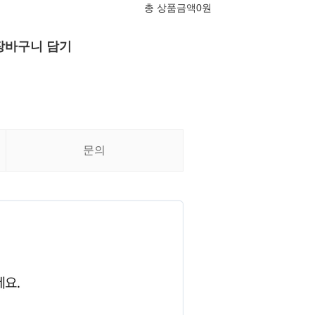
총 상품금액
0
원
장바구니 담기
문의