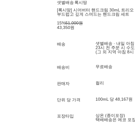
샛별배송
록시땅
[록시땅] 시어버터 핸드크림 30mL 트리오
부드럽고 깊게 스며드는 핸드크림 세트
15
%
51,000
원
43,350
원
샛별배송 · 내일 아침
배송
23시 전 주문 시 수
(그 외 지역 아침 8시
무료배송
배송비
컬리
판매자
100mL 당 48,167원
단위 당 가격
상온 (종이포장)
포장타입
택배배송은 에코 포