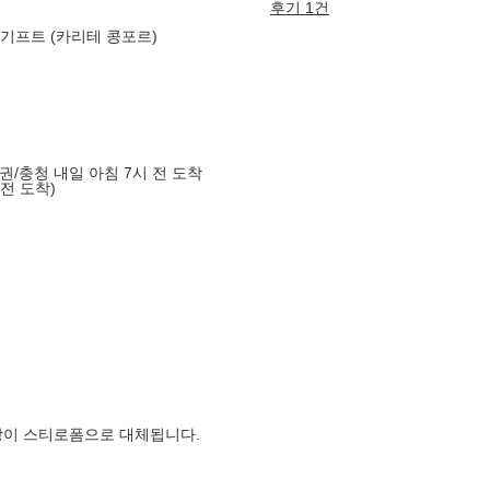
후기 1건
 기프트 (카리테 콩포르)
도권/충청 내일 아침 7시 전 도착
 전 도착)
장이 스티로폼으로 대체됩니다.