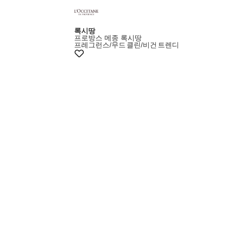
5%쿠폰+증정
록시땅
프로방스 메종 록시땅
프레그런스/무드
클린/비건
트렌디