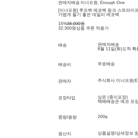
판매자배송
이너프원, Enough One
[이너프원] 루프백 에코백 핑크 스트라이
가볍게 들기 좋은 데일리 에코백
15
%
38,000
원
32,300
원
상품 쿠폰 적용가
판매자배송
배송
8월 11일(화)
도착 
무료배송
배송비
주식회사 이너프원(Enou
판매자
상온 (종이포장)
포장타입
택배배송은 에코 포
200g
중량/용량
상품설명/상세정보 
원산지