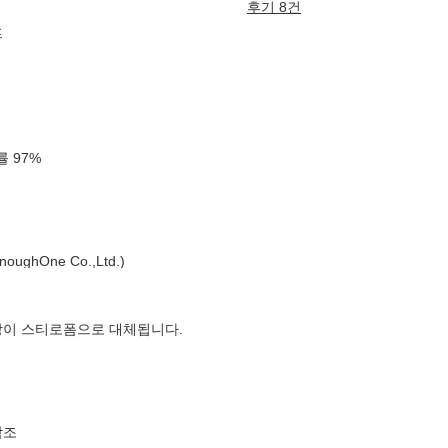
후기 8건
프
확률
97
%
ghOne Co.,Ltd.)
장이 스티로폼으로 대체됩니다.
참조