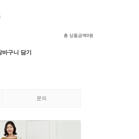
조
총 상품금액
0
원
장바구니 담기
문의