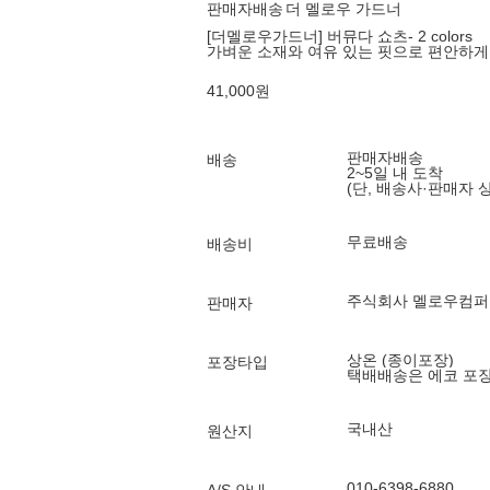
판매자배송
더 멜로우 가드너
[더멜로우가드너] 버뮤다 쇼츠- 2 colors
가벼운 소재와 여유 있는 핏으로 편안하게
41,000
원
판매자배송
배송
2~5일 내 도착
(단, 배송사·판매자 
무료배송
배송비
주식회사 멜로우컴퍼
판매자
상온 (종이포장)
포장타입
택배배송은 에코 포
국내산
원산지
010-6398-6880