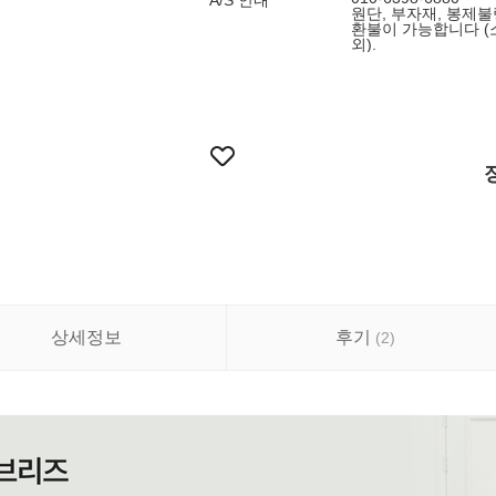
A/S 안내
원단, 부자재, 봉제
환불이 가능합니다 (
외).
상세정보
후기
(
2
)