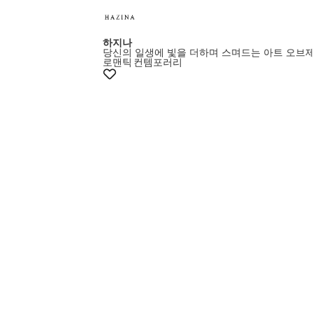
하지나
당신의 일생에 빛을 더하며 스며드는 아트 오브
로맨틱
컨템포러리