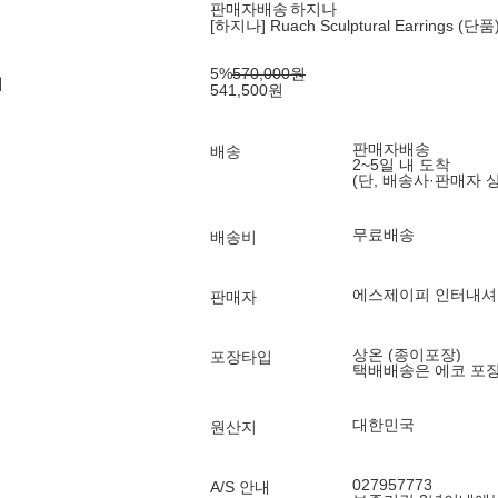
판매자배송
하지나
[하지나] Ruach Sculptural Earrings (단품
5
%
570,000
원
제
541,500
원
판매자배송
배송
2~5일 내 도착
(단, 배송사·판매자 
무료배송
배송비
에스제이피 인터내셔
판매자
상온 (종이포장)
포장타입
택배배송은 에코 포
대한민국
원산지
027957773
A/S 안내