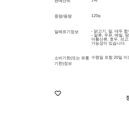
1팩
판매단위
120g
중량/용량
- 닭고기, 밀, 대두 
알레르기정보
- 알류, 우유, 메밀, 
아황산류, 호두, 쇠고기
가능성이 있습니다.
수령일 포함 20일 
소비기한(또는 유통
기한)정보