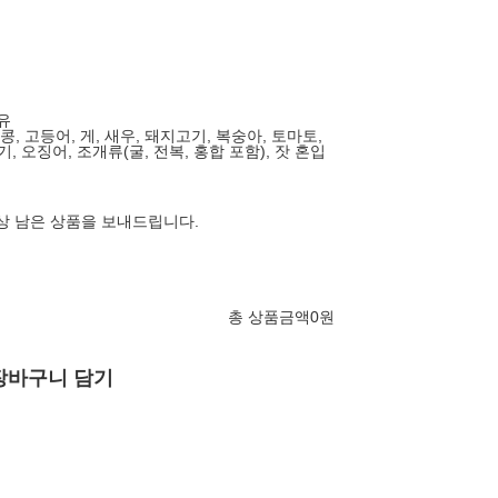
함유
땅콩, 고등어, 게, 새우, 돼지고기, 복숭아, 토마토,
, 오징어, 조개류(굴, 전복, 홍합 포함), 잣 혼입
이상 남은 상품을 보내드립니다.
총 상품금액
0
원
장바구니 담기