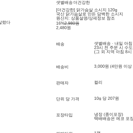
샛별배송
더건강한
[더건강한] 닭가슴살 소시지 120g
국산 닭가슴살로 만든 담백한 소시지
원산지:
상품설명/상세정보 참조
 살렸다
16
%
2,980
원
2,480
원
샛별배송 · 내일 아침
배송
23시 전 주문 시 수
(그 외 지역 아침 8시
3,000원 (4만원 이상
배송비
컬리
판매자
10g 당 207원
단위 당 가격
냉장 (종이포장)
포장타입
택배배송은 에코 포