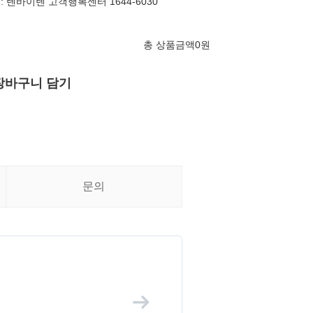
: 텐바이텐 고객행복센터 1644-6030
총 상품금액
0
원
장바구니 담기
문의