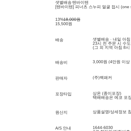
샛별배송
텐바이텐
[텐바이텐] 피너츠 스누피 얼굴 접시 (one s
13
%
18,000
원
15,500
원
샛별배송 · 내일 아침
배송
23시 전 주문 시 수
(그 외 지역 아침 8시
3,000원 (4만원 이상
배송비
(주)백패커
판매자
상온 (종이포장)
포장타입
택배배송은 에코 포
상품설명/상세정보 
원산지
1644-6030
A/S 안내