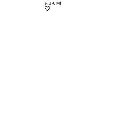
텐바이텐
멤버스20%쿠폰