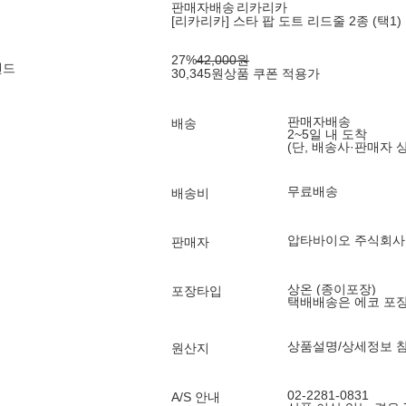
판매자배송
리카리카
[리카리카] 스타 팝 도트 리드줄 2종 (택1)
27
%
42,000
원
랜드
30,345
원
상품 쿠폰 적용가
판매자배송
배송
2~5일 내 도착
(단, 배송사·판매자 
무료배송
배송비
압타바이오 주식회사
판매자
상온 (종이포장)
포장타입
택배배송은 에코 포
상품설명/상세정보 
원산지
02-2281-0831
A/S 안내