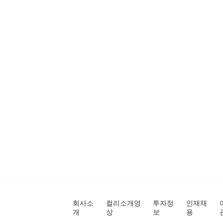
회사소
컬리소개영
투자정
인재채
개
상
보
용