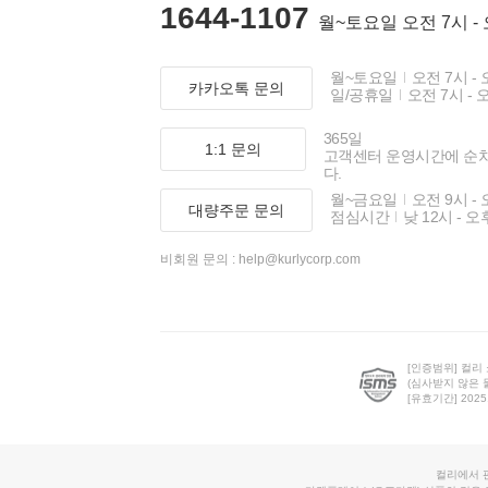
1644-1107
월~토요일 오전 7시 -
월~토요일
오전 7시 - 
카카오톡 문의
일/공휴일
오전 7시 - 
365일
1:1 문의
고객센터 운영시간에 순
다.
월~금요일
오전 9시 - 
대량주문 문의
점심시간
낮 12시 - 오
비회원 문의 :
help@kurlycorp.com
[인증범위] 컬리
(심사받지 않은 
[유효기간] 2025.0
컬리에서 