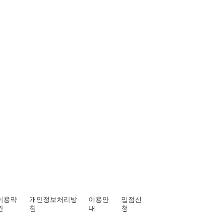
이용약
개인정보처리방
이용안
입점신
관
침
내
청