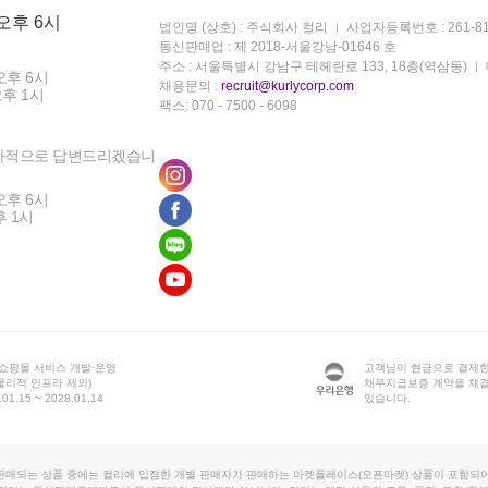
 오후 6시
법인명 (상호) : 주식회사 컬리
사업자등록번호 : 261-81
통신판매업 : 제 2018-서울강남-01646 호
주소 : 서울특별시 강남구 테헤란로 133, 18층(역삼동)
오후 6시
채용문의 :
recruit@kurlycorp.com
오후 1시
팩스: 070 - 7500 - 6098
차적으로 답변드리겠습니
오후 6시
후 1시
 쇼핑몰 서비스 개발·운영
고객님이 현금으로 결제한
물리적 인프라 제외)
채무지급보증 계약을 체
1.15 ~ 2028.01.14
있습니다.
판매되는 상품 중에는 컬리에 입점한 개별 판매자가 판매하는 마켓플레이스(오픈마켓) 상품이 포함되어