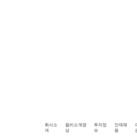
회사소
컬리소개영
투자정
인재채
개
상
보
용