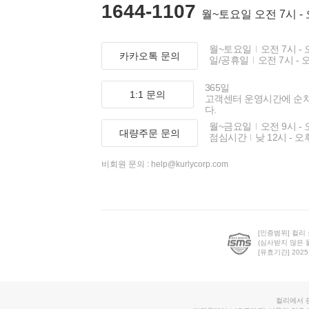
1644-1107
월~토요일 오전 7시 -
월~토요일
오전 7시 - 
카카오톡 문의
일/공휴일
오전 7시 - 
365일
1:1 문의
고객센터 운영시간에 순
다.
월~금요일
오전 9시 - 
대량주문 문의
점심시간
낮 12시 - 오
비회원 문의 :
help@kurlycorp.com
[인증범위] 컬리
(심사받지 않은 
[유효기간] 2025.0
컬리에서 