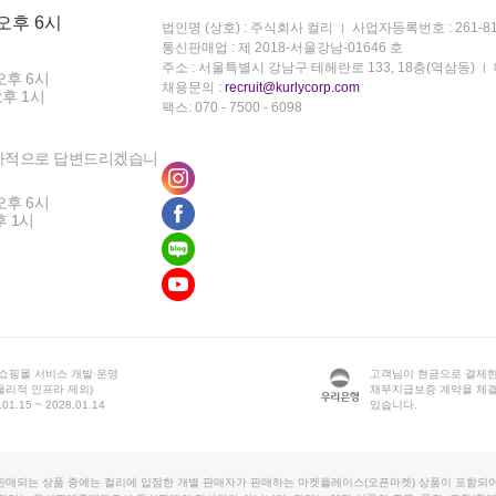
 오후 6시
법인명 (상호) : 주식회사 컬리
사업자등록번호 : 261-81
통신판매업 : 제 2018-서울강남-01646 호
주소 : 서울특별시 강남구 테헤란로 133, 18층(역삼동)
오후 6시
채용문의 :
recruit@kurlycorp.com
오후 1시
팩스: 070 - 7500 - 6098
차적으로 답변드리겠습니
오후 6시
후 1시
 쇼핑몰 서비스 개발·운영
고객님이 현금으로 결제한
물리적 인프라 제외)
채무지급보증 계약을 체
1.15 ~ 2028.01.14
있습니다.
판매되는 상품 중에는 컬리에 입점한 개별 판매자가 판매하는 마켓플레이스(오픈마켓) 상품이 포함되어