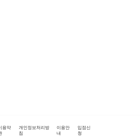
이용약
개인정보처리방
이용안
입점신
관
침
내
청